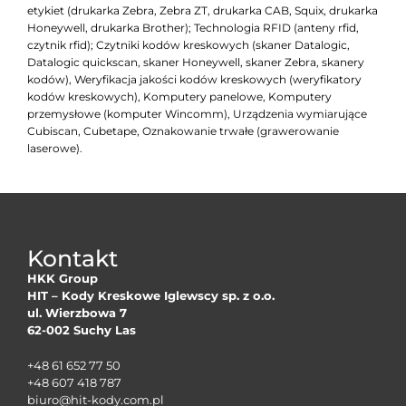
etykiet (drukarka Zebra, Zebra ZT, drukarka CAB, Squix, drukarka
Honeywell, drukarka Brother); Technologia RFID (anteny rfid,
czytnik rfid); Czytniki kodów kreskowych (skaner Datalogic,
Datalogic quickscan, skaner Honeywell, skaner Zebra, skanery
kodów), Weryfikacja jakości kodów kreskowych (weryfikatory
kodów kreskowych), Komputery panelowe, Komputery
przemysłowe (komputer Wincomm), Urządzenia wymiarujące
Cubiscan, Cubetape, Oznakowanie trwałe (grawerowanie
laserowe).
Kontakt
HKK Group
HIT – Kody Kreskowe Iglewscy sp. z o.o.
ul. Wierzbowa 7
62-002 Suchy Las
+48 61 652 77 50
+48 607 418 787
biuro@hit-kody.com.pl