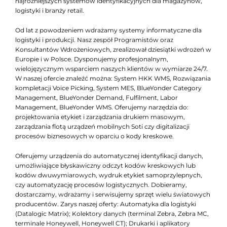
najróżniejszych systemów identyfikacyjnych dla magazynów,
logistyki i branży retail.
Od lat z powodzeniem wdrażamy systemy informatyczne dla
logistyki i produkcji. Nasz zespół Programistów oraz
Konsultantów Wdrożeniowych, zrealizował dziesiątki wdrożeń w
Europie i w Polsce. Dysponujemy profesjonalnym,
wielojęzycznym wsparciem naszych klientów w wymiarze 24/7.
W naszej ofercie znaleźć można: System HKK WMS, Rozwiązania
kompletacji Voice Picking, System MES, BlueYonder Category
Management, BlueYonder Demand, Fulfilment, Labor
Management, BlueYonder WMS. Oferujemy narzędzia do:
projektowania etykiet i zarządzania drukiem masowym,
zarządzania flotą urządzeń mobilnych Soti czy digitalizacji
procesów biznesowych w oparciu o kody kreskowe.
Oferujemy urządzenia do automatycznej identyfikacji danych,
umożliwiające błyskawiczny odczyt kodów kreskowych lub
kodów dwuwymiarowych, wydruk etykiet samoprzylepnych,
czy automatyzację procesów logistycznych. Dobieramy,
dostarczamy, wdrażamy i serwisujemy sprzęt wielu światowych
producentów. Zarys naszej oferty: Automatyka dla logistyki
(Datalogic Matrix); Kolektory danych (terminal Zebra, Zebra MC,
terminale Honeywell, Honeywell CT); Drukarki i aplikatory