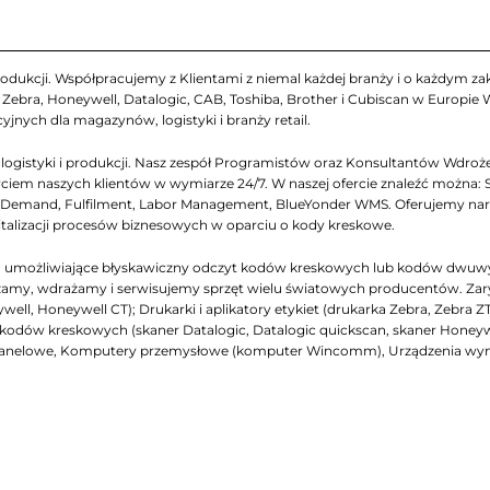
odukcji. Współpracujemy z Klientami z niemal każdej branży i o każdym zakr
ebra, Honeywell, Datalogic, CAB, Toshiba, Brother i Cubiscan w Europie
yjnych dla magazynów, logistyki i branży retail.
gistyki i produkcji. Nasz zespół Programistów oraz Konsultantów Wdrożen
iem naszych klientów w wymiarze 24/7. W naszej ofercie znaleźć można: 
emand, Fulfilment, Labor Management, BlueYonder WMS. Oferujemy narzęd
italizacji procesów biznesowych w oparciu o kody kreskowe.
ch, umożliwiające błyskawiczny odczyt kodów kreskowych lub kodów dwuw
my, wdrażamy i serwisujemy sprzęt wielu światowych producentów. Zarys na
ell, Honeywell CT); Drukarki i aplikatory etykiet (drukarka Zebra, Zebra Z
niki kodów kreskowych (skaner Datalogic, Datalogic quickscan, skaner Honey
panelowe, Komputery przemysłowe (komputer Wincomm), Urządzenia wymi