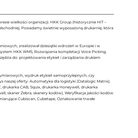
esie wielkości organizacji. HKK Group (historycznie HIT –
 Wschodniej. Posiadamy świetnie wyposażoną drukarnię, która
iowych, zrealizował dziesiątki wdrożeń w Europie i w
System HKK WMS, Rozwiązania kompletacji Voice Picking,
zia do: projektowania etykiet i zarządzania drukiem
ymiarowych, wydruk etykiet samoprzylepnych, czy
szej oferty: Automatyka dla logistyki (Datalogic Matrix);
T, drukarka CAB, Squix, drukarka Honeywell, drukarka
well, skaner Zebra, skanery kodów), Weryfikacja jakości kodów
arujące Cubiscan, Cubetape, Oznakowanie trwałe