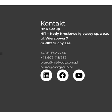
Kontakt
HKK Group
HIT – Kody Kreskowe Iglewscy sp. z o.o.
ul. Wierzbowa 7
62-002 Suchy Las
+48 61 652 77 50
li
+48 607 418 787
biuro@hit-kody.com.pl
biuro@hkkgroup.pl