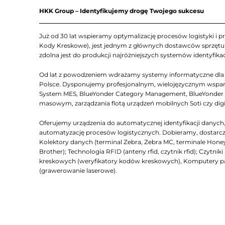
HKK Group – Identyfikujemy drogę Twojego sukcesu
Już od 30 lat wspieramy optymalizację procesów logistyki i pr
Kody Kreskowe), jest jednym z głównych dostawców sprzętu Z
zdolna jest do produkcji najróżniejszych systemów identyfikac
Od lat z powodzeniem wdrażamy systemy informatyczne dla lo
Polsce. Dysponujemy profesjonalnym, wielojęzycznym wsparc
System MES, BlueYonder Category Management, BlueYonder D
masowym, zarządzania flotą urządzeń mobilnych Soti czy dig
Oferujemy urządzenia do automatycznej identyfikacji dany
automatyzację procesów logistycznych. Dobieramy, dostarcza
Kolektory danych (terminal Zebra, Zebra MC, terminale Honeyw
Brother); Technologia RFID (anteny rfid, czytnik rfid); Czyt
kreskowych (weryfikatory kodów kreskowych), Komputery 
(grawerowanie laserowe).