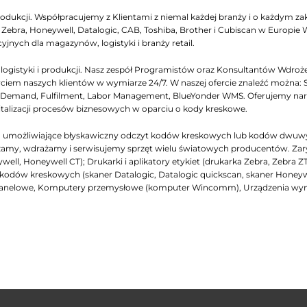
odukcji. Współpracujemy z Klientami z niemal każdej branży i o każdym zakr
ebra, Honeywell, Datalogic, CAB, Toshiba, Brother i Cubiscan w Europie
yjnych dla magazynów, logistyki i branży retail.
gistyki i produkcji. Nasz zespół Programistów oraz Konsultantów Wdrożen
iem naszych klientów w wymiarze 24/7. W naszej ofercie znaleźć można: 
emand, Fulfilment, Labor Management, BlueYonder WMS. Oferujemy narzęd
italizacji procesów biznesowych w oparciu o kody kreskowe.
ch, umożliwiające błyskawiczny odczyt kodów kreskowych lub kodów dwuw
my, wdrażamy i serwisujemy sprzęt wielu światowych producentów. Zarys na
ell, Honeywell CT); Drukarki i aplikatory etykiet (drukarka Zebra, Zebra Z
niki kodów kreskowych (skaner Datalogic, Datalogic quickscan, skaner Honey
panelowe, Komputery przemysłowe (komputer Wincomm), Urządzenia wymi