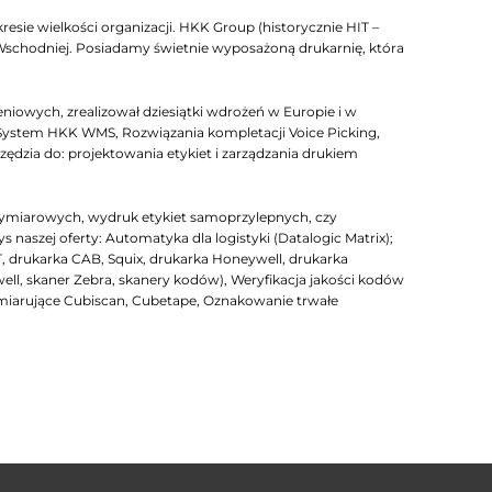
esie wielkości organizacji. HKK Group (historycznie HIT –
 Wschodniej. Posiadamy świetnie wyposażoną drukarnię, która
iowych, zrealizował dziesiątki wdrożeń w Europie i w
System HKK WMS, Rozwiązania kompletacji Voice Picking,
zia do: projektowania etykiet i zarządzania drukiem
ymiarowych, wydruk etykiet samoprzylepnych, czy
szej oferty: Automatyka dla logistyki (Datalogic Matrix);
T, drukarka CAB, Squix, drukarka Honeywell, drukarka
well, skaner Zebra, skanery kodów), Weryfikacja jakości kodów
arujące Cubiscan, Cubetape, Oznakowanie trwałe