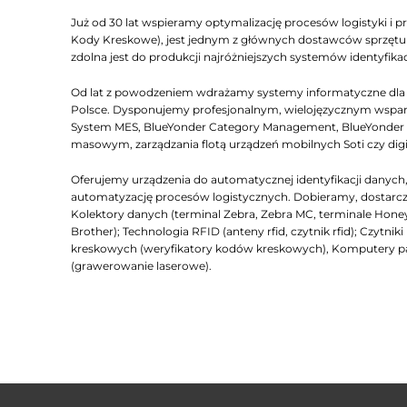
Już od 30 lat wspieramy optymalizację procesów logistyki i pr
Kody Kreskowe), jest jednym z głównych dostawców sprzętu Z
zdolna jest do produkcji najróżniejszych systemów identyfikac
Od lat z powodzeniem wdrażamy systemy informatyczne dla lo
Polsce. Dysponujemy profesjonalnym, wielojęzycznym wsparc
System MES, BlueYonder Category Management, BlueYonder D
masowym, zarządzania flotą urządzeń mobilnych Soti czy dig
Oferujemy urządzenia do automatycznej identyfikacji dany
automatyzację procesów logistycznych. Dobieramy, dostarcza
Kolektory danych (terminal Zebra, Zebra MC, terminale Honeyw
Brother); Technologia RFID (anteny rfid, czytnik rfid); Czyt
kreskowych (weryfikatory kodów kreskowych), Komputery 
(grawerowanie laserowe).