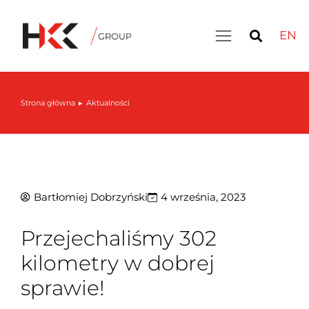
EN
Inteligentny magazyn: LIVE DEMO – 30 września
Strona główna
Aktualności
Jesteś tutaj:
Bartłomiej Dobrzyński
4 września, 2023
Przejechaliśmy 302
kilometry w dobrej
sprawie!