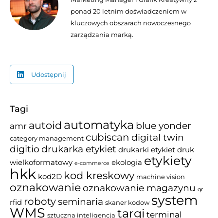
ponad 20 letnim doświadczeniem w
kluczowych obszarach nowoczesnego
zarządzania marką.
Udostępnij
Tagi
automatyka
autoid
blue yonder
amr
cubiscan
digital twin
category management
drukarka etykiet
digitio
drukarki etykiet
druk
etykiety
wielkoformatowy
ekologia
e-commerce
hkk
kod kreskowy
kod2D
machine vision
oznakowanie
oznakowanie magazynu
qr
system
roboty
seminaria
rfid
skaner kodow
WMS
targi
terminal
sztuczna inteligencja