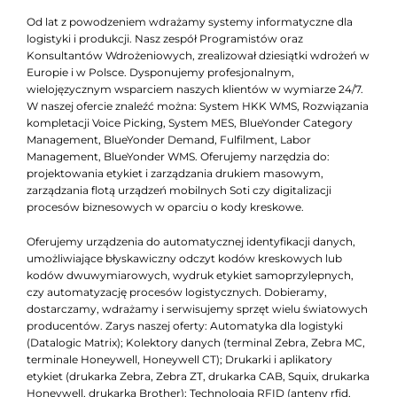
Od lat z powodzeniem wdrażamy systemy informatyczne dla
logistyki i produkcji. Nasz zespół Programistów oraz
Konsultantów Wdrożeniowych, zrealizował dziesiątki wdrożeń w
Europie i w Polsce. Dysponujemy profesjonalnym,
wielojęzycznym wsparciem naszych klientów w wymiarze 24/7.
W naszej ofercie znaleźć można: System HKK WMS, Rozwiązania
kompletacji Voice Picking, System MES, BlueYonder Category
Management, BlueYonder Demand, Fulfilment, Labor
Management, BlueYonder WMS. Oferujemy narzędzia do:
projektowania etykiet i zarządzania drukiem masowym,
zarządzania flotą urządzeń mobilnych Soti czy digitalizacji
procesów biznesowych w oparciu o kody kreskowe.
Oferujemy urządzenia do automatycznej identyfikacji danych,
umożliwiające błyskawiczny odczyt kodów kreskowych lub
kodów dwuwymiarowych, wydruk etykiet samoprzylepnych,
czy automatyzację procesów logistycznych. Dobieramy,
dostarczamy, wdrażamy i serwisujemy sprzęt wielu światowych
producentów. Zarys naszej oferty: Automatyka dla logistyki
(Datalogic Matrix); Kolektory danych (terminal Zebra, Zebra MC,
terminale Honeywell, Honeywell CT); Drukarki i aplikatory
etykiet (drukarka Zebra, Zebra ZT, drukarka CAB, Squix, drukarka
Honeywell, drukarka Brother); Technologia RFID (anteny rfid,