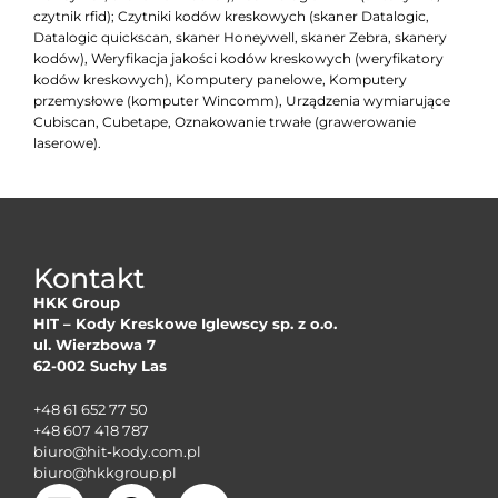
czytnik rfid); Czytniki kodów kreskowych (skaner Datalogic,
Datalogic quickscan, skaner Honeywell, skaner Zebra, skanery
kodów), Weryfikacja jakości kodów kreskowych (weryfikatory
kodów kreskowych), Komputery panelowe, Komputery
przemysłowe (komputer Wincomm), Urządzenia wymiarujące
Cubiscan, Cubetape, Oznakowanie trwałe (grawerowanie
laserowe).
Kontakt
HKK Group
HIT – Kody Kreskowe Iglewscy sp. z o.o.
ul. Wierzbowa 7
62-002 Suchy Las
+48 61 652 77 50
+48 607 418 787
biuro@hit-kody.com.pl
biuro@hkkgroup.pl