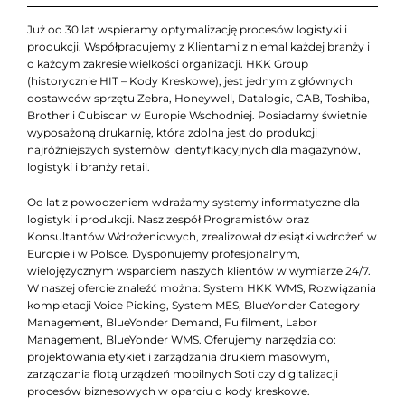
Już od 30 lat wspieramy optymalizację procesów logistyki i
produkcji. Współpracujemy z Klientami z niemal każdej branży i
o każdym zakresie wielkości organizacji. HKK Group
(historycznie HIT – Kody Kreskowe), jest jednym z głównych
dostawców sprzętu Zebra, Honeywell, Datalogic, CAB, Toshiba,
Brother i Cubiscan w Europie Wschodniej. Posiadamy świetnie
wyposażoną drukarnię, która zdolna jest do produkcji
najróżniejszych systemów identyfikacyjnych dla magazynów,
logistyki i branży retail.
Od lat z powodzeniem wdrażamy systemy informatyczne dla
logistyki i produkcji. Nasz zespół Programistów oraz
Konsultantów Wdrożeniowych, zrealizował dziesiątki wdrożeń w
Europie i w Polsce. Dysponujemy profesjonalnym,
wielojęzycznym wsparciem naszych klientów w wymiarze 24/7.
W naszej ofercie znaleźć można: System HKK WMS, Rozwiązania
kompletacji Voice Picking, System MES, BlueYonder Category
Management, BlueYonder Demand, Fulfilment, Labor
Management, BlueYonder WMS. Oferujemy narzędzia do:
projektowania etykiet i zarządzania drukiem masowym,
zarządzania flotą urządzeń mobilnych Soti czy digitalizacji
procesów biznesowych w oparciu o kody kreskowe.