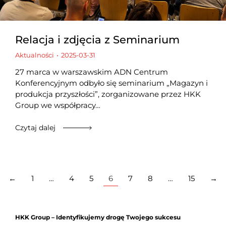
Relacja i zdjęcia z Seminarium
Aktualności
2025-03-31
27 marca w warszawskim ADN Centrum
Konferencyjnym odbyło się seminarium „Magazyn i
produkcja przyszłości”, zorganizowane przez HKK
Group we współpracy…
Czytaj dalej
←
1
…
4
5
6
7
8
…
15
→
HKK Group – Identyfikujemy drogę Twojego sukcesu