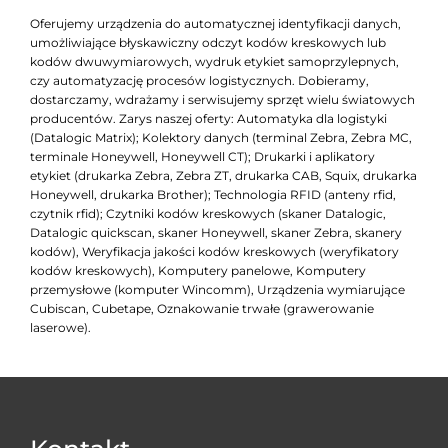
Oferujemy urządzenia do automatycznej identyfikacji danych,
umożliwiające błyskawiczny odczyt kodów kreskowych lub
kodów dwuwymiarowych, wydruk etykiet samoprzylepnych,
czy automatyzację procesów logistycznych. Dobieramy,
dostarczamy, wdrażamy i serwisujemy sprzęt wielu światowych
producentów. Zarys naszej oferty: Automatyka dla logistyki
(Datalogic Matrix); Kolektory danych (terminal Zebra, Zebra MC,
terminale Honeywell, Honeywell CT); Drukarki i aplikatory
etykiet (drukarka Zebra, Zebra ZT, drukarka CAB, Squix, drukarka
Honeywell, drukarka Brother); Technologia RFID (anteny rfid,
czytnik rfid); Czytniki kodów kreskowych (skaner Datalogic,
Datalogic quickscan, skaner Honeywell, skaner Zebra, skanery
kodów), Weryfikacja jakości kodów kreskowych (weryfikatory
kodów kreskowych), Komputery panelowe, Komputery
przemysłowe (komputer Wincomm), Urządzenia wymiarujące
Cubiscan, Cubetape, Oznakowanie trwałe (grawerowanie
laserowe).