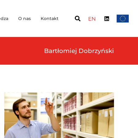
dza
O nas
Kontakt
EN
Bartłomiej Dobrzyński