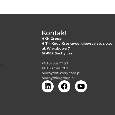
Kontakt
HKK Group
HIT – Kody Kreskowe Iglewscy sp. z o.o.
ul. Wierzbowa 7
62-002 Suchy Las
+48 61 652 77 50
li
+48 607 418 787
biuro@hit-kody.com.pl
biuro@hkkgroup.pl