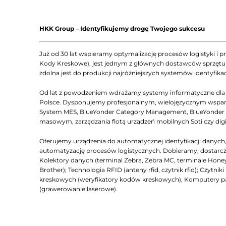
HKK Group – Identyfikujemy drogę Twojego sukcesu
Już od 30 lat wspieramy optymalizację procesów logistyki i pr
Kody Kreskowe), jest jednym z głównych dostawców sprzętu Z
zdolna jest do produkcji najróżniejszych systemów identyfikac
Od lat z powodzeniem wdrażamy systemy informatyczne dla lo
Polsce. Dysponujemy profesjonalnym, wielojęzycznym wsparc
System MES, BlueYonder Category Management, BlueYonder D
masowym, zarządzania flotą urządzeń mobilnych Soti czy dig
Oferujemy urządzenia do automatycznej identyfikacji dany
automatyzację procesów logistycznych. Dobieramy, dostarcza
Kolektory danych (terminal Zebra, Zebra MC, terminale Honeyw
Brother); Technologia RFID (anteny rfid, czytnik rfid); Czyt
kreskowych (weryfikatory kodów kreskowych), Komputery 
(grawerowanie laserowe).