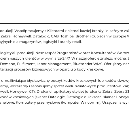
odukcji. Współpracujemy z Klientami z niemal każdej branży i o każdym zakr
ebra, Honeywell, Datalogic, CAB, Toshiba, Brother i Cubiscan w Europie
yjnych dla magazynów, logistyki i branży retail.
gistyki i produkcji. Nasz zespół Programistów oraz Konsultantów Wdrożen
iem naszych klientów w wymiarze 24/7. W naszej ofercie znaleźć można: 
emand, Fulfilment, Labor Management, BlueYonder WMS. Oferujemy narzęd
italizacji procesów biznesowych w oparciu o kody kreskowe.
ch, umożliwiające błyskawiczny odczyt kodów kreskowych lub kodów dwuw
my, wdrażamy i serwisujemy sprzęt wielu światowych producentów. Zarys na
ell, Honeywell CT); Drukarki i aplikatory etykiet (drukarka Zebra, Zebra Z
niki kodów kreskowych (skaner Datalogic, Datalogic quickscan, skaner Honey
panelowe, Komputery przemysłowe (komputer Wincomm), Urządzenia wymi