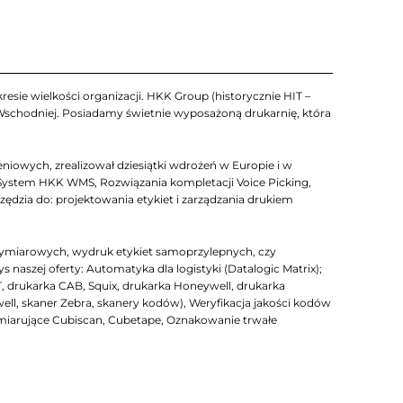
esie wielkości organizacji. HKK Group (historycznie HIT –
 Wschodniej. Posiadamy świetnie wyposażoną drukarnię, która
iowych, zrealizował dziesiątki wdrożeń w Europie i w
System HKK WMS, Rozwiązania kompletacji Voice Picking,
zia do: projektowania etykiet i zarządzania drukiem
ymiarowych, wydruk etykiet samoprzylepnych, czy
szej oferty: Automatyka dla logistyki (Datalogic Matrix);
T, drukarka CAB, Squix, drukarka Honeywell, drukarka
well, skaner Zebra, skanery kodów), Weryfikacja jakości kodów
arujące Cubiscan, Cubetape, Oznakowanie trwałe