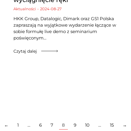
Aktualności
2024-08-27
HKK Group, Datalogic, Dimark oraz GS1 Polska
zapraszają na wyjątkowe wydarzenie łączące w
sobie formułę live demo z seminarium
poświęconym…
Czytaj dalej
←
1
…
6
7
8
9
10
…
15
→