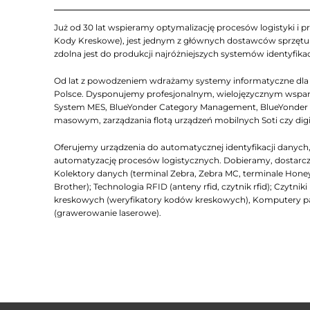
Już od 30 lat wspieramy optymalizację procesów logistyki i pr
Kody Kreskowe), jest jednym z głównych dostawców sprzętu Z
zdolna jest do produkcji najróżniejszych systemów identyfikac
Od lat z powodzeniem wdrażamy systemy informatyczne dla lo
Polsce. Dysponujemy profesjonalnym, wielojęzycznym wsparc
System MES, BlueYonder Category Management, BlueYonder D
masowym, zarządzania flotą urządzeń mobilnych Soti czy dig
Oferujemy urządzenia do automatycznej identyfikacji dany
automatyzację procesów logistycznych. Dobieramy, dostarcza
Kolektory danych (terminal Zebra, Zebra MC, terminale Honeyw
Brother); Technologia RFID (anteny rfid, czytnik rfid); Czyt
kreskowych (weryfikatory kodów kreskowych), Komputery 
(grawerowanie laserowe).