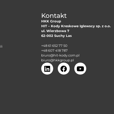
Kontakt
HKK Group
HIT – Kody Kreskowe Iglewscy sp. z o.o.
ul. Wierzbowa 7
62-002 Suchy Las
+48 61 652 77 50
li
+48 607 418 787
biuro@hit-kody.com.pl
biuro@hkkgroup.pl