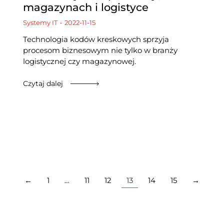
magazynach i logistyce
Systemy IT
2022-11-15
Technologia kodów kreskowych sprzyja
procesom biznesowym nie tylko w branży
logistycznej czy magazynowej.
Czytaj dalej
←
1
…
11
12
13
14
15
→