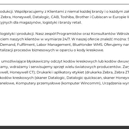
odukcji. Współpracujemy z Klientami z niemal każdej branży i o każdym zakr
ebra, Honeywell, Datalogic, CAB, Toshiba, Brother i Cubiscan w Europie
yjnych dla magazynów, logistyki i branży retail.
gistyki i produkcji. Nasz zespół Programistów oraz Konsultantów Wdrożen
iem naszych klientów w wymiarze 24/7. W naszej ofercie znaleźć można: 
emand, Fulfilment, Labor Management, BlueYonder WMS. Oferujemy narzęd
italizacji procesów biznesowych w oparciu o kody kreskowe.
ch, umożliwiające błyskawiczny odczyt kodów kreskowych lub kodów dwuw
my, wdrażamy i serwisujemy sprzęt wielu światowych producentów. Zarys na
ell, Honeywell CT); Drukarki i aplikatory etykiet (drukarka Zebra, Zebra Z
niki kodów kreskowych (skaner Datalogic, Datalogic quickscan, skaner Honey
panelowe, Komputery przemysłowe (komputer Wincomm), Urządzenia wymi