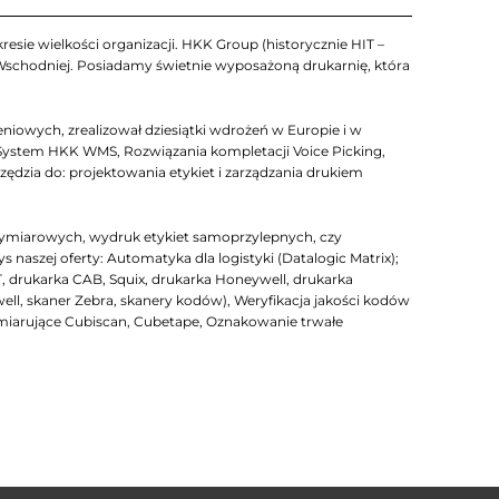
esie wielkości organizacji. HKK Group (historycznie HIT –
 Wschodniej. Posiadamy świetnie wyposażoną drukarnię, która
iowych, zrealizował dziesiątki wdrożeń w Europie i w
System HKK WMS, Rozwiązania kompletacji Voice Picking,
zia do: projektowania etykiet i zarządzania drukiem
ymiarowych, wydruk etykiet samoprzylepnych, czy
szej oferty: Automatyka dla logistyki (Datalogic Matrix);
T, drukarka CAB, Squix, drukarka Honeywell, drukarka
well, skaner Zebra, skanery kodów), Weryfikacja jakości kodów
arujące Cubiscan, Cubetape, Oznakowanie trwałe