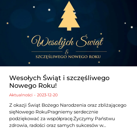
Wesołych Świąt i szczęśliwego
Nowego Roku!
Aktualności
2023-12-20
Z okazji Świąt Bożego Narodzenia oraz zbliżającego
sięNowego RokuPragniemy serdecznie
podziękować za współpracę.Życzymy Państwu
zdrowia, radości oraz samych sukcesów w…