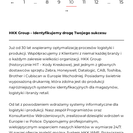
←
1
…
8
9
10
11
12
…
15
→
HKK Group – Identyfikujemy drogę Twojego sukcesu
Już od 30 lat wspieramy optymalizację procesów logistyki i
produkcji. Współpracujemy z Klientami z niemal każdej branży i
o każdym zakresie wielkości organizacji. HKK Group
(historycznie HIT – Kody Kreskowe), jest jednym z głównych
dostawców sprzętu Zebra, Honeywell, Datalogic, CAB, Toshiba,
Brother i Cubiscan w Europie Wschodniej. Posiadamy świetnie
wyposażoną drukarnię, która zdolna jest do produkcji
najróżniejszych systemów identyfikacyjnych dla magazynów,
logistyki i branży retail.
Od lat z powodzeniem wdrażamy systemy informatyczne dla
logistyki i produkcji. Nasz zespół Programistów oraz
Konsultantów Wdrożeniowych, zrealizował dziesiątki wdrożeń w
Europie i w Polsce. Dysponujemy profesjonalnym,
wielojęzycznym wsparciem naszych klientów w wymiarze 24/7.
W naszej ofercie znaleźć można: System HKK WMS, Rozwiązania