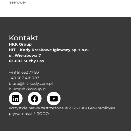
laserowe).
Kontakt
HKK Group
HIT – Kody Kreskowe Iglewscy sp. z o.o.
ul. Wierzbowa 7
62-002 Suchy Las
+48 61 652 77 50
+48 607 418 787
biuro@hit-kody.com.pl
biuro@hkkgroup.pl
Wszystkie prawa zastrzeżone © 2026 HKK Group
Polityka
prywatności
/
RODO