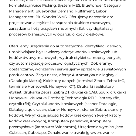
kompletacji Voice Picking, System MES, BlueYonder Category
Management, BlueYonder Demand, Fulfilment, Labor
Management, BlueYonder WMS. Oferujemy narzędzia do:
projektowania etykiet i zarządzania drukiem masowym,
zarządzania flotą urządzeń mobilnych Soti czy digitalizacji
procesów biznesowych w oparciu o kody kreskowe.
Oferujemy urządzenia do automatycznej identyfikacji danych,
umożliwiające błyskawiczny odczyt kodów kreskowych lub
kodów dwuwymiarowych, wydruk etykiet samoprzylepnych,
czy automatyzację procesów logistycznych. Dobieramy,
dostarczamy, wdrażamy i serwisujemy sprzęt wielu światowych
producentów. Zarys naszej oferty: Automatyka dla logistyki
(Datalogic Matrix); Kolektory danych (terminal Zebra, Zebra MC,
terminale Honeywell, Honeywell CT); Drukarki i aplikatory
etykiet (drukarka Zebra, Zebra ZT, drukarka CAB, Squix, drukarka
Honeywell, drukarka Brother); Technologia RFID (anteny rfid,
czytnik rfid); Czytniki kodów kreskowych (skaner Datalogic,
Datalogic quickscan, skaner Honeywell, skaner Zebra, skanery
kodów), Weryfikacja jakości kodów kreskowych (weryfikatory
kodów kreskowych), Komputery panelowe, Komputery
przemysłowe (komputer Wincomm), Urządzenia wymiarujące
Cubiscan, Cubetape, Oznakowanie trwałe (grawerowanie