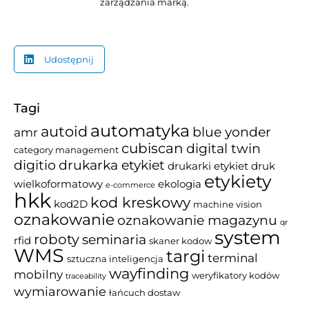
zarządzania marką.
Udostępnij
Tagi
automatyka
autoid
blue yonder
amr
cubiscan
digital twin
category management
drukarka etykiet
digitio
drukarki etykiet
druk
etykiety
wielkoformatowy
ekologia
e-commerce
hkk
kod kreskowy
kod2D
machine vision
oznakowanie
oznakowanie magazynu
qr
system
roboty
seminaria
rfid
skaner kodow
WMS
targi
terminal
sztuczna inteligencja
wayfinding
mobilny
weryfikatory kodów
traceability
wymiarowanie
łańcuch dostaw