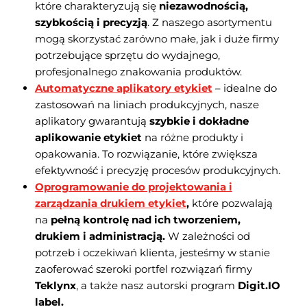
które charakteryzują się
niezawodnością,
szybkością i precyzją
. Z naszego asortymentu
mogą skorzystać zarówno małe, jak i duże firmy
potrzebujące sprzętu do wydajnego,
profesjonalnego znakowania produktów.
Automatyczne aplikatory etykiet
– idealne do
zastosowań na liniach produkcyjnych, nasze
aplikatory gwarantują
szybkie i dokładne
aplikowanie etykiet
na różne produkty i
opakowania. To rozwiązanie, które zwiększa
efektywność i precyzję procesów produkcyjnych.
Oprogramowanie do projektowania i
zarządzania drukiem etykiet
,
które pozwalają
na
pełną kontrolę nad ich tworzeniem,
drukiem i administracją.
W zależności od
potrzeb i oczekiwań klienta, jesteśmy w stanie
zaoferować szeroki portfel rozwiązań firmy
Teklynx
, a także nasz autorski program
Digit.IO
label.