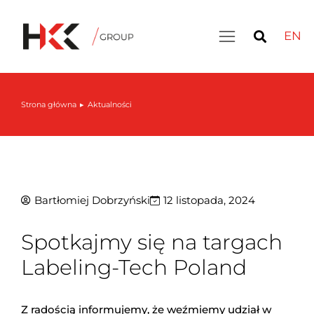
EN
Inteligentny magazyn: LIVE DEMO – 30 września
Strona główna
Aktualności
Jesteś tutaj:
Bartłomiej Dobrzyński
12 listopada, 2024
Spotkajmy się na targach
Labeling-Tech Poland
Z radością informujemy, że weźmiemy udział w