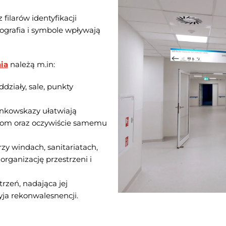
filarów identyfikacji
pografia i symbole wpływają
ia
należą m.in:
ddziały, sale, punkty
unkowskazy ułatwiają
inom oraz oczywiście samemu
rzy windach, sanitariatach,
organizację przestrzeni i
rzeń, nadająca jej
yja rekonwalesnencji.