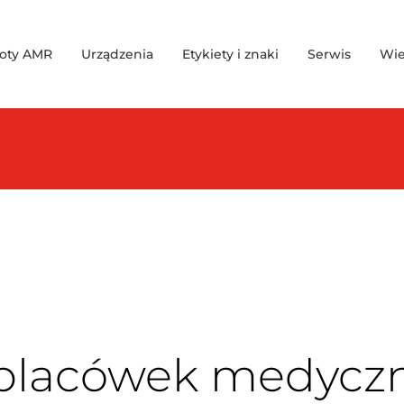
oty AMR
Urządzenia
Etykiety i znaki
Serwis
Wie
lacówek medycznyc