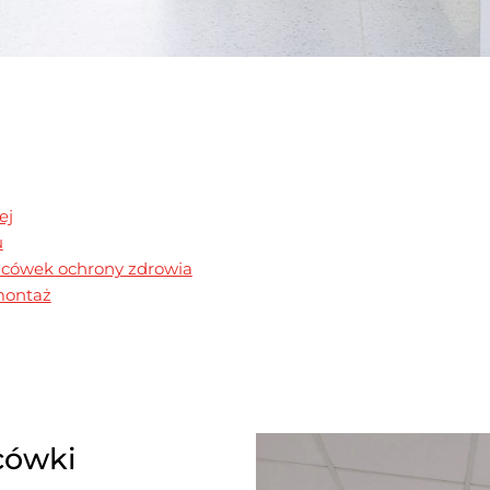
ej
​
acówek ochrony zdrowia
ontaż​
cówki