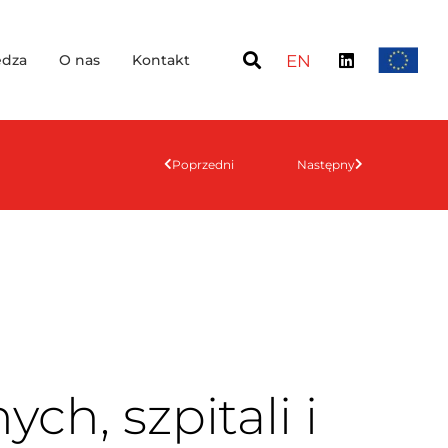
dza
O nas
Kontakt
EN
Poprzedni
Następny
h, szpitali i