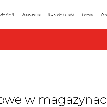
oty AMR
Urządzenia
Etykiety i znaki
Serwis
Wie
towe w magazynac