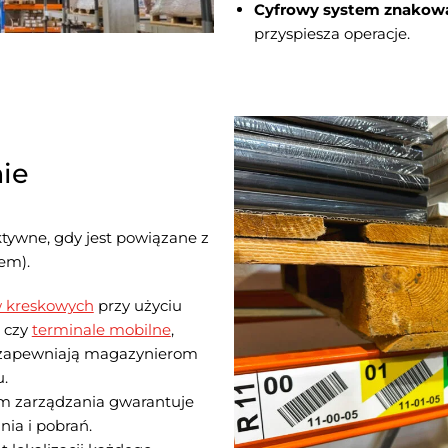
Cyfrowy system znakow
przyspiesza operacje.
ie
ektywne, gdy jest powiązane z
em).
w kreskowych
przy użyciu
czy
terminale mobilne
,
 i zapewniają magazynierom
.
m zarządzania gwarantuje
ia i pobrań.