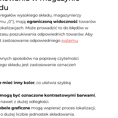
adu
 regałów wysokiego składu, magazynierzy
omu „0”), mają
ograniczoną widoczność
towarów
lokalizacjach. Może prowadzić to do błędów w
czasu poszukiwania odpowiednich towarów. Aby
st zastosowanie odpowiedniego
systemu
ywnych sposobów na poprawę czytelności
iego składu jest zastosowanie oznaczeń
e mieć inny kolor
, co ułatwia szybką
i mogą być oznaczone kontrastowymi barwami
,
nawet z dużej odległości.
mbole graficzne
mogą wspierać proces lokalizacji,
 dużej liczbie jednostek składowania.