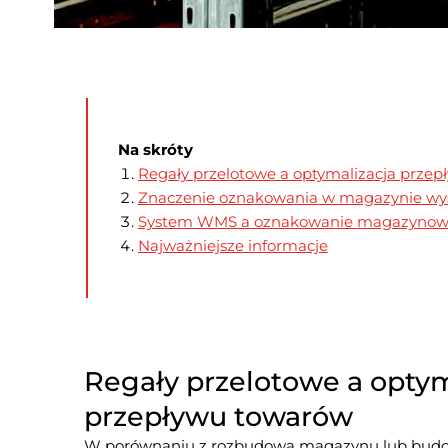
Na skróty
Regały przelotowe a optymalizacja prze
Znaczenie oznakowania w magazynie wys
​System WMS a oznakowanie magazyno
Najważniejsze informacje
Regały przelotowe a optym
przepływu towarów
W porównaniu z rozbudową magazynu lub budow