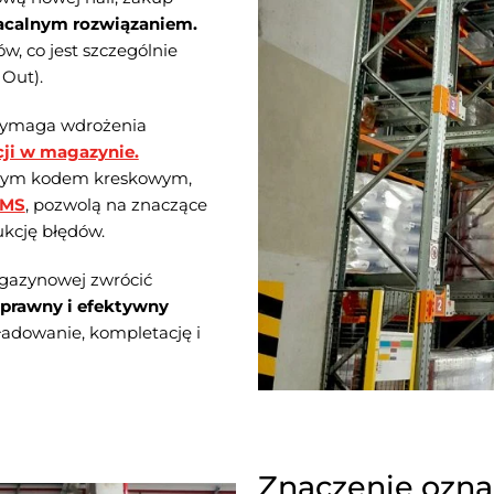
łacalnym rozwiązaniem.
, co jest szczególnie
 Out).
 wymaga wdrożenia
ji w magazynie.
nym kodem kreskowym,
WMS
, pozwolą na znaczące
ukcję błędów.
agazynowej zwrócić
sprawny i efektywny
ładowanie, kompletację i
Znaczenie ozn