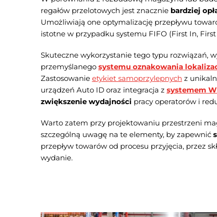
regałów przelotowych jest znacznie
bardziej op
Umożliwiają one optymalizację przepływu towarów
istotne w przypadku systemu FIFO (First In, First
Skuteczne wykorzystanie tego typu rozwiązań,
przemyślanego
systemu oznakowania lokalizac
Zastosowanie
etykiet samoprzylepnych
z unikal
urządzeń Auto ID oraz integracja z
systemem 
zwiększenie wydajności
pracy operatorów i red
Warto zatem przy projektowaniu przestrzeni m
szczególną uwagę na te elementy, by zapewnić
przepływ towarów od procesu przyjęcia, przez sk
wydanie.