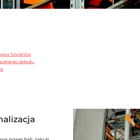
pływu towarów
okiego składu​
we
alizacja
ą nowej hali, zakup