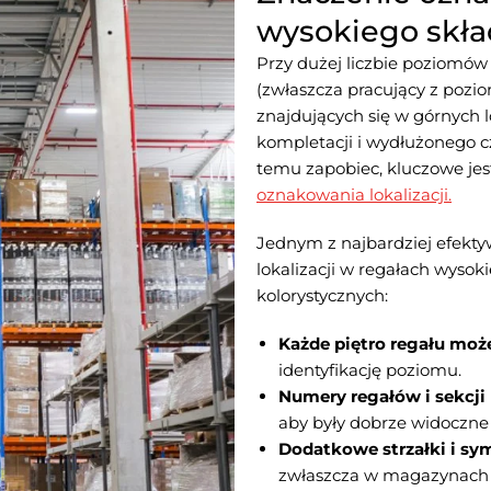
wysokiego skł
Przy dużej liczbie poziomów
(zwłaszcza pracujący z pozi
znajdujących się w górnych 
kompletacji i wydłużonego 
temu zapobiec, kluczowe je
oznakowania lokalizacji.
Jednym z najbardziej efekt
lokalizacji w regałach wysok
kolorystycznych:
Każde piętro regału moż
identyfikację poziomu.
Numery regałów i sekcj
aby były dobrze widoczne 
Dodatkowe strzałki i sy
zwłaszcza w magazynach o