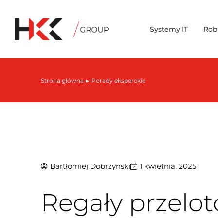
Systemy IT
Rob
Strona główna
Porady eksperckie
Jesteś tutaj:
Bartłomiej Dobrzyński
1 kwietnia, 2025
Regały przelo