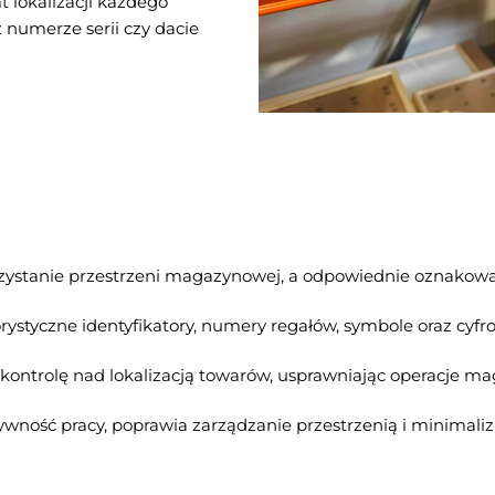
lokalizacji każdego
z numerze serii czy dacie
zystanie przestrzeni magazynowej, a odpowiednie oznakowan
styczne identyfikatory, numery regałów, symbole oraz cyfro
ontrolę nad lokalizacją towarów, usprawniając operacje ma
ność pracy, poprawia zarządzanie przestrzenią i minimalizu