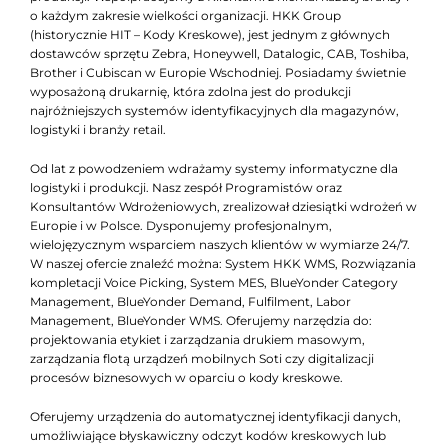
o każdym zakresie wielkości organizacji. HKK Group
(historycznie HIT – Kody Kreskowe), jest jednym z głównych
dostawców sprzętu Zebra, Honeywell, Datalogic, CAB, Toshiba,
Brother i Cubiscan w Europie Wschodniej. Posiadamy świetnie
wyposażoną drukarnię, która zdolna jest do produkcji
najróżniejszych systemów identyfikacyjnych dla magazynów,
logistyki i branży retail.
Od lat z powodzeniem wdrażamy systemy informatyczne dla
logistyki i produkcji. Nasz zespół Programistów oraz
Konsultantów Wdrożeniowych, zrealizował dziesiątki wdrożeń w
Europie i w Polsce. Dysponujemy profesjonalnym,
wielojęzycznym wsparciem naszych klientów w wymiarze 24/7.
W naszej ofercie znaleźć można: System HKK WMS, Rozwiązania
kompletacji Voice Picking, System MES, BlueYonder Category
Management, BlueYonder Demand, Fulfilment, Labor
Management, BlueYonder WMS. Oferujemy narzędzia do:
projektowania etykiet i zarządzania drukiem masowym,
zarządzania flotą urządzeń mobilnych Soti czy digitalizacji
procesów biznesowych w oparciu o kody kreskowe.
Oferujemy urządzenia do automatycznej identyfikacji danych,
umożliwiające błyskawiczny odczyt kodów kreskowych lub