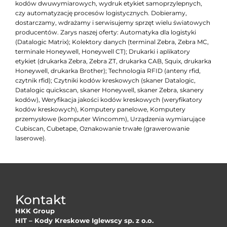
kodów dwuwymiarowych, wydruk etykiet samoprzylepnych,
czy automatyzację procesów logistycznych. Dobieramy,
dostarczamy, wdrażamy i serwisujemy sprzęt wielu światowych
producentów. Zarys naszej oferty: Automatyka dla logistyki
(Datalogic Matrix); Kolektory danych (terminal Zebra, Zebra MC,
terminale Honeywell, Honeywell CT); Drukarki i aplikatory
etykiet (drukarka Zebra, Zebra ZT, drukarka CAB, Squix, drukarka
Honeywell, drukarka Brother); Technologia RFID (anteny rfid,
czytnik rfid); Czytniki kodów kreskowych (skaner Datalogic,
Datalogic quickscan, skaner Honeywell, skaner Zebra, skanery
kodów), Weryfikacja jakości kodów kreskowych (weryfikatory
kodów kreskowych), Komputery panelowe, Komputery
przemysłowe (komputer Wincomm), Urządzenia wymiarujące
Cubiscan, Cubetape, Oznakowanie trwałe (grawerowanie
laserowe).
Kontakt
HKK Group
HIT – Kody Kreskowe Iglewscy sp. z o.o.