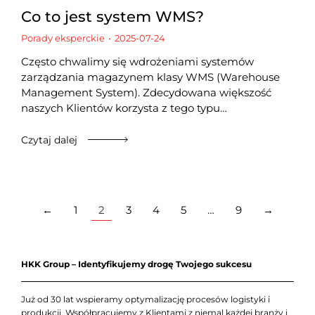
Co to jest system WMS?
Porady eksperckie
2025-07-24
Często chwalimy się wdrożeniami systemów
zarządzania magazynem klasy WMS (Warehouse
Management System). Zdecydowana większość
naszych Klientów korzysta z tego typu…
Czytaj dalej
←
1
2
3
4
5
…
9
→
HKK Group – Identyfikujemy drogę Twojego sukcesu
Już od 30 lat wspieramy optymalizację procesów logistyki i
produkcji. Współpracujemy z Klientami z niemal każdej branży i