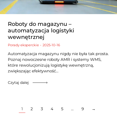
Roboty do magazynu –
automatyzacja logistyki
wewnętrznej
Porady eksperckie
2025-10-16
Automatyzacja magazynu nigdy nie była tak prosta.
Poznaj nowoczesne roboty AMR i systemy WMS,
które rewolucjonizują logistykę wewnętrzną,
zwiększając efektywność…
Czytaj dalej
1
2
3
4
5
…
9
→