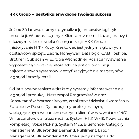
HKK Group – Identyfikujemy drogę Twojego sukcesu
Już od 30 lat wspieramy optymalizację procesów logistyki i
produkcji. Współpracujemy z Klientami z niemal każdej branży i
o każdym zakresie wielkości organizacji. HKK Group
(historycznie HIT – Kody Kreskowe), jest jednym z głównych
dostawców sprzętu Zebra, Honeywell, Datalogic, CAB, Toshiba,
Brother i Cubiscan w Europie Wschodniej. Posiadamy świetnie
wyposażoną drukarnię, która zdolna jest do produkcji
najróżniejszych systemów identyfikacyjnych dla magazynów,
logistyki i branży retail.
Od lat z powodzeniem wdrażamy systemy informatyczne dla
logistyki i produkcji. Nasz zespół Programistów oraz
Konsultantów Wdrożeniowych, zrealizował dziesiątki wdrożeń w
Europie i w Polsce. Dysponujemy profesjonalnym,
wielojęzycznym wsparciem naszych klientów w wymiarze 24/7.
W naszej ofercie znaleźć można: System HKK WMS, Rozwiązania
kompletacji Voice Picking, System MES, BlueYonder Category
Management, BlueYonder Demand, Fulfilment, Labor
Management, BlueYonder WMS. Oferujemy narzędzia do: