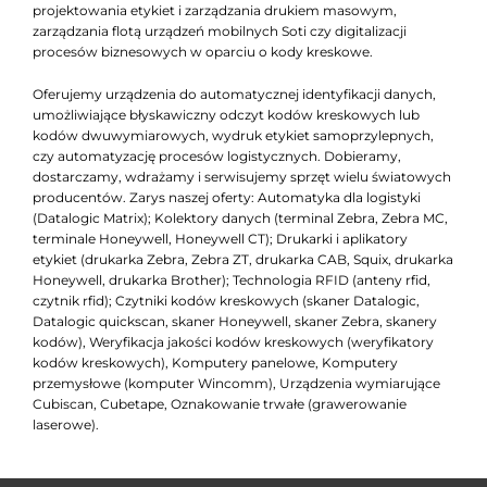
projektowania etykiet i zarządzania drukiem masowym,
zarządzania flotą urządzeń mobilnych Soti czy digitalizacji
procesów biznesowych w oparciu o kody kreskowe.
Oferujemy urządzenia do automatycznej identyfikacji danych,
umożliwiające błyskawiczny odczyt kodów kreskowych lub
kodów dwuwymiarowych, wydruk etykiet samoprzylepnych,
czy automatyzację procesów logistycznych. Dobieramy,
dostarczamy, wdrażamy i serwisujemy sprzęt wielu światowych
producentów. Zarys naszej oferty: Automatyka dla logistyki
(Datalogic Matrix); Kolektory danych (terminal Zebra, Zebra MC,
terminale Honeywell, Honeywell CT); Drukarki i aplikatory
etykiet (drukarka Zebra, Zebra ZT, drukarka CAB, Squix, drukarka
Honeywell, drukarka Brother); Technologia RFID (anteny rfid,
czytnik rfid); Czytniki kodów kreskowych (skaner Datalogic,
Datalogic quickscan, skaner Honeywell, skaner Zebra, skanery
kodów), Weryfikacja jakości kodów kreskowych (weryfikatory
kodów kreskowych), Komputery panelowe, Komputery
przemysłowe (komputer Wincomm), Urządzenia wymiarujące
Cubiscan, Cubetape, Oznakowanie trwałe (grawerowanie
laserowe).