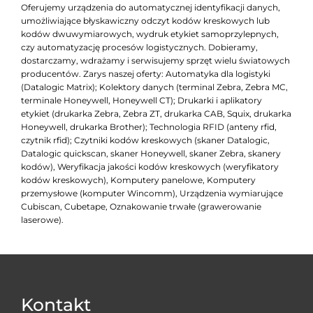
Oferujemy urządzenia do automatycznej identyfikacji danych,
umożliwiające błyskawiczny odczyt kodów kreskowych lub
kodów dwuwymiarowych, wydruk etykiet samoprzylepnych,
czy automatyzację procesów logistycznych. Dobieramy,
dostarczamy, wdrażamy i serwisujemy sprzęt wielu światowych
producentów. Zarys naszej oferty: Automatyka dla logistyki
(Datalogic Matrix); Kolektory danych (terminal Zebra, Zebra MC,
terminale Honeywell, Honeywell CT); Drukarki i aplikatory
etykiet (drukarka Zebra, Zebra ZT, drukarka CAB, Squix, drukarka
Honeywell, drukarka Brother); Technologia RFID (anteny rfid,
czytnik rfid); Czytniki kodów kreskowych (skaner Datalogic,
Datalogic quickscan, skaner Honeywell, skaner Zebra, skanery
kodów), Weryfikacja jakości kodów kreskowych (weryfikatory
kodów kreskowych), Komputery panelowe, Komputery
przemysłowe (komputer Wincomm), Urządzenia wymiarujące
Cubiscan, Cubetape, Oznakowanie trwałe (grawerowanie
laserowe).
Kontakt