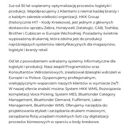
Już od 30 lat wspieramy optymalizację procesów logistyki i
produkcji. Współpracujemy z Klientami z niemal każdej branży i
o każdym zakresie wielkości organizacji. HKK Group
(historycznie HIT – Kody Kreskowe), jest jednym z głównych
dostawców sprzętu Zebra, Honeywell, Datalogic, CAB, Toshiba,
Brother i Cubiscan w Europie Wschodniej. Posiadamy świetnie
wyposażoną drukarnię, która zdolna jest do produkcji
najróżniejszych systemów identyfikacyjnych dla magazynów,
logistyki i branży retail.
Od lat z powodzeniem wdrażamy systemy informatyczne dla
logistyki i produkcji. Nasz zespół Programistów oraz
Konsultantów Wdrożeniowych, zrealizował dziesiątki wdrożeń w
Europie i w Polsce. Dysponujemy profesjonalnym,
wielojęzycznym wsparciem naszych klientów w wymiarze 24/7.
W naszej ofercie znaleźć można: System HKK WMS, Rozwiązania
kompletacji Voice Picking, System MES, BlueYonder Category
Management, BlueYonder Demand, Fulfilment, Labor
Management, BlueYonder WMS. Oferujemy narzędzia do:
projektowania etykiet i zarządzania drukiem masowym,
zarządzania flotą urządzeń mobilnych Soti czy digitalizacji
procesów biznesowych w oparciu o kody kreskowe.