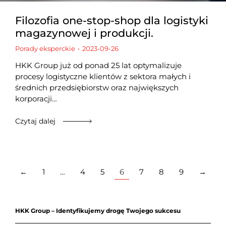
Filozofia one-stop-shop dla logistyki
magazynowej i produkcji.
Porady eksperckie
2023-09-26
HKK Group już od ponad 25 lat optymalizuje
procesy logistyczne klientów z sektora małych i
średnich przedsiębiorstw oraz największych
korporacji…
Czytaj dalej
←
1
…
4
5
6
7
8
9
→
HKK Group – Identyfikujemy drogę Twojego sukcesu