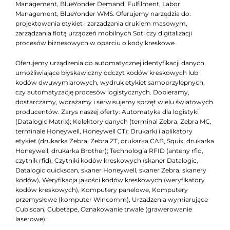
Management, BlueYonder Demand, Fulfilment, Labor
Management, BlueYonder WMS. Oferujemy narzędzia do:
projektowania etykiet i zarządzania drukiem masowym,
zarządzania flotą urządzeń mobilnych Soti czy digitalizacji
procesów biznesowych w oparciu o kody kreskowe.
Oferujemy urządzenia do automatycznej identyfikacji danych,
umożliwiające błyskawiczny odczyt kodów kreskowych lub
kodów dwuwymiarowych, wydruk etykiet samoprzylepnych,
czy automatyzację procesów logistycznych. Dobieramy,
dostarczamy, wdrażamy i serwisujemy sprzęt wielu światowych
producentów. Zarys naszej oferty: Automatyka dla logistyki
(Datalogic Matrix); Kolektory danych (terminal Zebra, Zebra MC,
terminale Honeywell, Honeywell CT); Drukarki i aplikatory
etykiet (drukarka Zebra, Zebra ZT, drukarka CAB, Squix, drukarka
Honeywell, drukarka Brother); Technologia RFID (anteny rfid,
czytnik rfid); Czytniki kodów kreskowych (skaner Datalogic,
Datalogic quickscan, skaner Honeywell, skaner Zebra, skanery
kodów), Weryfikacja jakości kodów kreskowych (weryfikatory
kodów kreskowych), Komputery panelowe, Komputery
przemysłowe (komputer Wincomm), Urządzenia wymiarujące
Cubiscan, Cubetape, Oznakowanie trwałe (grawerowanie
laserowe).