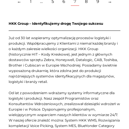
←
1
…
5
6
7
8
9
→
HKK Group – Identyfikujemy drogę Twojego sukcesu
Już od 30 lat wspieramy optymalizację procesów logistyki i
produkcji. Współpracujemy z Klientami z niemal każdej branży i
o każdym zakresie wielkości organizacji. HKK Group
(historycznie HIT – Kody Kreskowe), jest jednym z głównych
dostawców sprzętu Zebra, Honeywell, Datalogic, CAB, Toshiba,
Brother i Cubiscan w Europie Wschodniej. Posiadamy świetnie
wyposażoną drukarnię, która zdolna jest do produkcji
najróżniejszych systemów identyfikacyjnych dla magazynów,
logistyki i branży retail.
Od lat z powodzeniem wdrażamy systemy informatyczne dla
logistyki i produkcji. Nasz zespół Programistów oraz
Konsultantów Wdrożeniowych, zrealizował dziesiątki wdrożeń w
Europie i w Polsce. Dysponujemy profesjonalnym,
wielojęzycznym wsparciem naszych klientów w wymiarze 24/7.
W naszej ofercie znaleźć można: System HKK WMS, Rozwiązania
kompletacji Voice Picking, System MES, BlueYonder Category