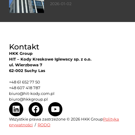
2026-01-02
Kontakt
HKK Group
HIT – Kody Kreskowe Iglewscy sp. z o.o.
ul. Wierzbowa 7
62-002 Suchy Las
+48 61 652 77 50
+48 607 418 787
biuro@hit-kody.com.pl
biuro@hkkgroup.pl
Wszystkie prawa zastrzeżone © 2026 HKK Group
Polityka
prywatności
/
RODO