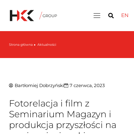
EN
Inteligentny magazyn: LIVE DEMO – 30 września
Strona główna
Aktualności
Jesteś tutaj:
Bartłomiej Dobrzyński
7 czerwca, 2023
Fotorelacja i film z
Seminarium Magazyn i
produkcja przyszłości na