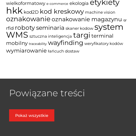
etykiety
wielkoformatowy
ekologia
e-commerce
hkk
kod kreskowy
kod2D
machine vision
oznakowanie
oznakowanie magazynu
qr
system
roboty
seminaria
rfid
skaner kodow
WMS
targi
terminal
sztuczna inteligencja
wayfinding
mobilny
weryfikatory kodów
traceability
wymiarowanie
łańcuch dostaw
Powiązane treści
Pokaż wszystkie