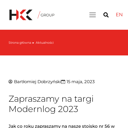
EN
Inteligentny magazyn: LIVE DEMO – 30 września
Strona główna
Aktualności
Jesteś tutaj:
Bartłomiej Dobrzyński
15 maja, 2023
Zapraszamy na targi
Modernlog 2023
Jak co roku zapraszamy na nasze stoisko nr 56 w