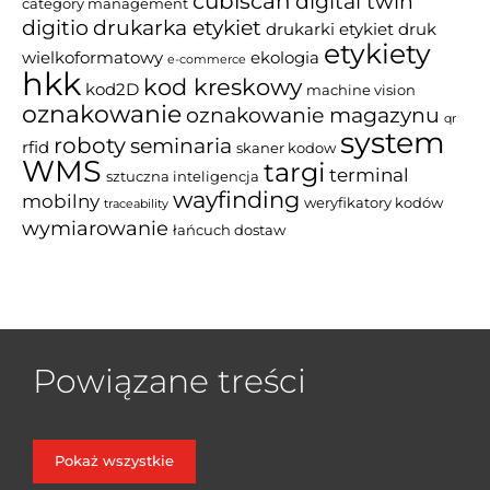
cubiscan
digital twin
category management
drukarka etykiet
digitio
drukarki etykiet
druk
etykiety
wielkoformatowy
ekologia
e-commerce
hkk
kod kreskowy
kod2D
machine vision
oznakowanie
oznakowanie magazynu
qr
system
roboty
seminaria
rfid
skaner kodow
WMS
targi
terminal
sztuczna inteligencja
wayfinding
mobilny
weryfikatory kodów
traceability
wymiarowanie
łańcuch dostaw
Powiązane treści
Pokaż wszystkie