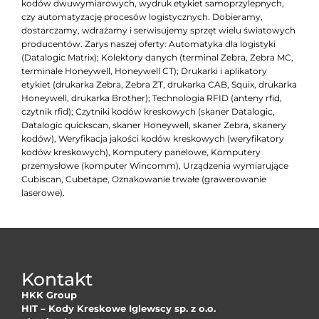
kodów dwuwymiarowych, wydruk etykiet samoprzylepnych,
czy automatyzację procesów logistycznych. Dobieramy,
dostarczamy, wdrażamy i serwisujemy sprzęt wielu światowych
producentów. Zarys naszej oferty: Automatyka dla logistyki
(Datalogic Matrix); Kolektory danych (terminal Zebra, Zebra MC,
terminale Honeywell, Honeywell CT); Drukarki i aplikatory
etykiet (drukarka Zebra, Zebra ZT, drukarka CAB, Squix, drukarka
Honeywell, drukarka Brother); Technologia RFID (anteny rfid,
czytnik rfid); Czytniki kodów kreskowych (skaner Datalogic,
Datalogic quickscan, skaner Honeywell, skaner Zebra, skanery
kodów), Weryfikacja jakości kodów kreskowych (weryfikatory
kodów kreskowych), Komputery panelowe, Komputery
przemysłowe (komputer Wincomm), Urządzenia wymiarujące
Cubiscan, Cubetape, Oznakowanie trwałe (grawerowanie
laserowe).
Kontakt
HKK Group
HIT – Kody Kreskowe Iglewscy sp. z o.o.