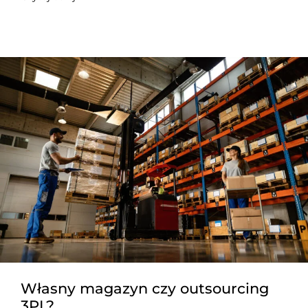
Własny magazyn czy outsourcing
3PL?