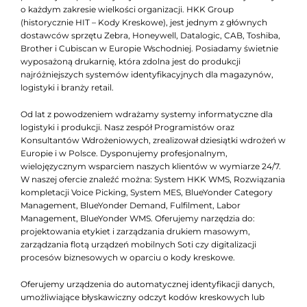
o każdym zakresie wielkości organizacji. HKK Group
(historycznie HIT – Kody Kreskowe), jest jednym z głównych
dostawców sprzętu Zebra, Honeywell, Datalogic, CAB, Toshiba,
Brother i Cubiscan w Europie Wschodniej. Posiadamy świetnie
wyposażoną drukarnię, która zdolna jest do produkcji
najróżniejszych systemów identyfikacyjnych dla magazynów,
logistyki i branży retail.
Od lat z powodzeniem wdrażamy systemy informatyczne dla
logistyki i produkcji. Nasz zespół Programistów oraz
Konsultantów Wdrożeniowych, zrealizował dziesiątki wdrożeń w
Europie i w Polsce. Dysponujemy profesjonalnym,
wielojęzycznym wsparciem naszych klientów w wymiarze 24/7.
W naszej ofercie znaleźć można: System HKK WMS, Rozwiązania
kompletacji Voice Picking, System MES, BlueYonder Category
Management, BlueYonder Demand, Fulfilment, Labor
Management, BlueYonder WMS. Oferujemy narzędzia do:
projektowania etykiet i zarządzania drukiem masowym,
zarządzania flotą urządzeń mobilnych Soti czy digitalizacji
procesów biznesowych w oparciu o kody kreskowe.
Oferujemy urządzenia do automatycznej identyfikacji danych,
umożliwiające błyskawiczny odczyt kodów kreskowych lub