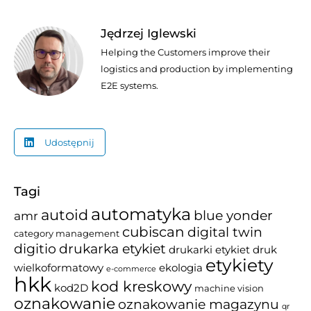
Jędrzej Iglewski
Helping the Customers improve their
logistics and production by implementing
E2E systems.
Udostępnij
Tagi
automatyka
autoid
blue yonder
amr
cubiscan
digital twin
category management
drukarka etykiet
digitio
drukarki etykiet
druk
etykiety
wielkoformatowy
ekologia
e-commerce
hkk
kod kreskowy
kod2D
machine vision
oznakowanie
oznakowanie magazynu
qr