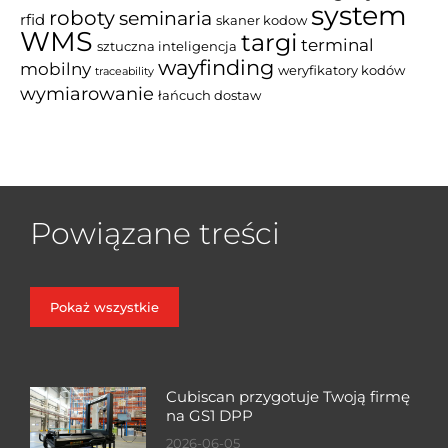
system
roboty
seminaria
rfid
skaner kodow
WMS
targi
terminal
sztuczna inteligencja
wayfinding
mobilny
weryfikatory kodów
traceability
wymiarowanie
łańcuch dostaw
Powiązane treści
Pokaż wszystkie
Cubiscan przygotuje Twoją firmę
na GS1 DPP
2026-06-05