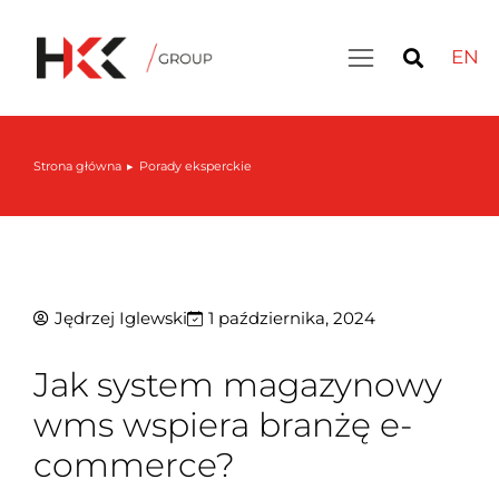
EN
Strona główna
Porady eksperckie
Jesteś tutaj:
Jędrzej Iglewski
1 października, 2024
Jak system magazynowy
wms wspiera branżę e-
commerce?