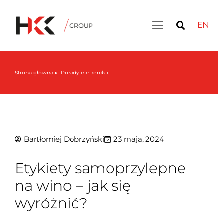
EN
Strona główna
Porady eksperckie
Jesteś tutaj:
Bartłomiej Dobrzyński
23 maja, 2024
Etykiety samoprzylepne
na wino – jak się
wyróżnić?