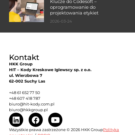
Klucze do Codesoft –
oprogramowanie do
projektowania etykiet
2026-03-24
Kontakt
HKK Group
HIT – Kody Kreskowe Iglewscy sp. z o.o.
ul. Wierzbowa 7
62-002 Suchy Las
+48 61 652 77 50
+48 607 418 787
biuro@hit-kody.com.pl
biuro@hkkgroup.pl
Wszystkie prawa zastrzeżone © 2026 HKK Group
Polityka