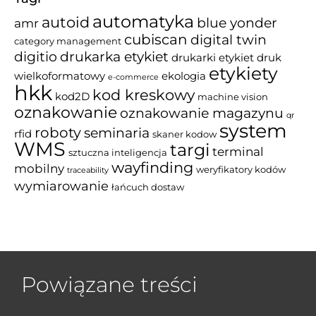
automatyka
autoid
blue yonder
amr
cubiscan
digital twin
category management
drukarka etykiet
digitio
drukarki etykiet
druk
etykiety
wielkoformatowy
ekologia
e-commerce
hkk
kod kreskowy
kod2D
machine vision
oznakowanie
oznakowanie magazynu
qr
system
roboty
seminaria
rfid
skaner kodow
WMS
targi
terminal
sztuczna inteligencja
wayfinding
mobilny
weryfikatory kodów
traceability
wymiarowanie
łańcuch dostaw
Powiązane treści