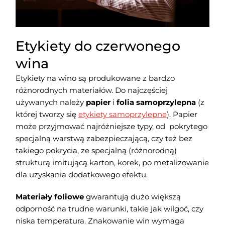
Etykiety do czerwonego
wina
Etykiety na wino są produkowane z bardzo
różnorodnych materiałów. Do najczęściej
używanych należy
papier
i
folia samoprzylepna
(z
której tworzy się
etykiety samoprzylepne
).
Papier
może przyjmować najróżniejsze typy, od pokrytego
specjalną warstwą zabezpieczającą, czy też bez
takiego pokrycia, ze specjalną (różnorodną)
strukturą imitującą karton, korek, po metalizowanie
dla uzyskania dodatkowego efektu.
Materiały foliowe
gwarantują dużo większą
odporność na trudne warunki, takie jak wilgoć, czy
niska temperatura. Znakowanie win wymaga