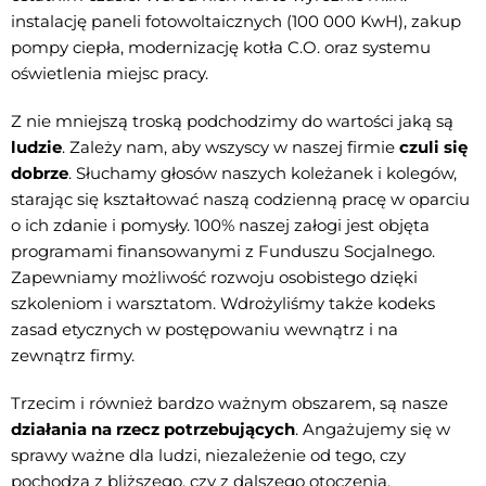
instalację paneli fotowoltaicznych (100 000 KwH), zakup
pompy ciepła, modernizację kotła C.O. oraz systemu
oświetlenia miejsc pracy.
Z nie mniejszą troską podchodzimy do wartości jaką są
ludzie
. Zależy nam, aby wszyscy w naszej firmie
czuli się
dobrze
. Słuchamy głosów naszych koleżanek i kolegów,
starając się kształtować naszą codzienną pracę w oparciu
o ich zdanie i pomysły. 100% naszej załogi jest objęta
programami finansowanymi z Funduszu Socjalnego.
Zapewniamy możliwość rozwoju osobistego dzięki
szkoleniom i warsztatom. Wdrożyliśmy także kodeks
zasad etycznych w postępowaniu wewnątrz i na
zewnątrz firmy.
Trzecim i również bardzo ważnym obszarem, są nasze
działania na rzecz potrzebujących
. Angażujemy się w
sprawy ważne dla ludzi, niezależenie od tego, czy
pochodzą z bliższego, czy z dalszego otoczenia.