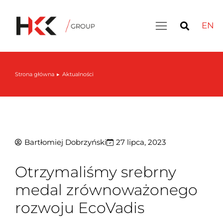
EN
Inteligentny magazyn: LIVE DEMO – 30 września
Strona główna
Aktualności
Jesteś tutaj:
Bartłomiej Dobrzyński
27 lipca, 2023
Otrzymaliśmy srebrny
medal zrównoważonego
rozwoju EcoVadis