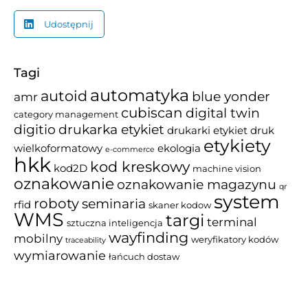
Udostępnij
Tagi
automatyka
autoid
blue yonder
amr
cubiscan
digital twin
category management
drukarka etykiet
digitio
drukarki etykiet
druk
etykiety
wielkoformatowy
ekologia
e-commerce
hkk
kod kreskowy
kod2D
machine vision
oznakowanie
oznakowanie magazynu
qr
system
roboty
seminaria
rfid
skaner kodow
WMS
targi
terminal
sztuczna inteligencja
wayfinding
mobilny
weryfikatory kodów
traceability
wymiarowanie
łańcuch dostaw